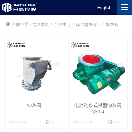
English
当前位置：
网站首页
产品中心
除尘输灰阀门
卸灰阀
>
>
>
卸灰阀
电动链条式星型卸灰阀
GYT-4
2023-10-21
103
2022-04-18
210