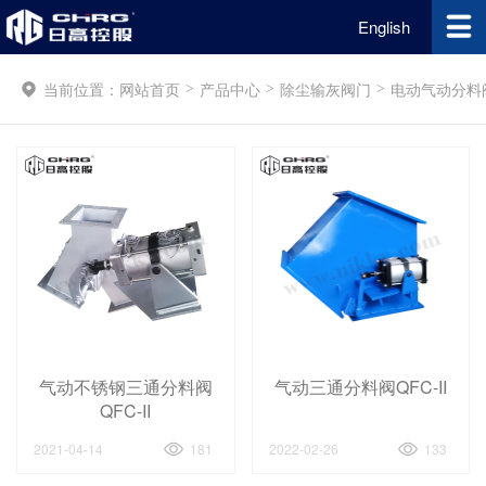
English
当前位置：
网站首页
产品中心
除尘输灰阀门
电动气动分料
>
>
>
气动不锈钢三通分料阀
气动三通分料阀QFC-II
QFC-II
2021-04-14
181
2022-02-26
133