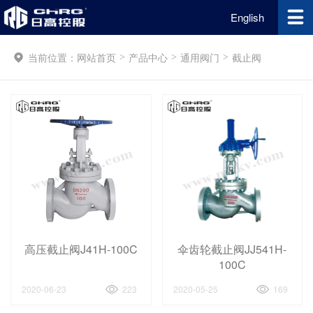
English
当前位置：
网站首页
产品中心
通用阀门
截止阀
>
>
>
高压截止阀J41H-100C
伞齿轮截止阀JJ541H-
100C
2020-06-23
223
2020-05-25
169